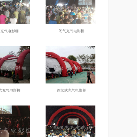
气充气电影棚
闭气充气电影棚
式充气电影棚
连续式充气电影棚