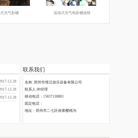
续式充气影棚
连续式充气电影棚放映
联系我们
2017-12-28
名称:
郑州市维汉游乐设备有限公司
2017-12-28
联系人:
井经理
移动电话：
15837130883
2017-12-28
固定电话：
地址：
郑州市二七区侯寨樱桃沟