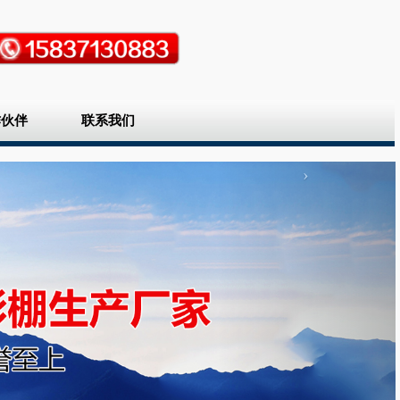
作伙伴
联系我们
›