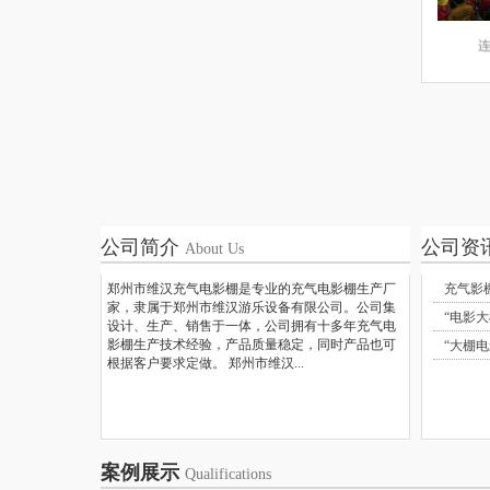
公司简介
公司资
About Us
郑州市维汉充气电影棚是专业的充气电影棚生产厂
充气影
家，隶属于郑州市维汉游乐设备有限公司。公司集
“电影大
设计、生产、销售于一体，公司拥有十多年充气电
影棚生产技术经验，产品质量稳定，同时产品也可
“大棚电
根据客户要求定做。 郑州市维汉...
案例展示
Qualifications