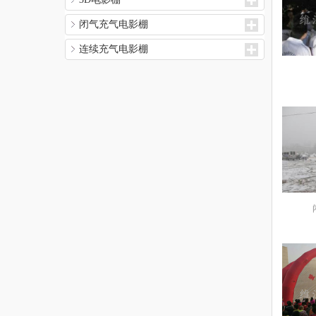
闭气充气电影棚
连续充气电影棚