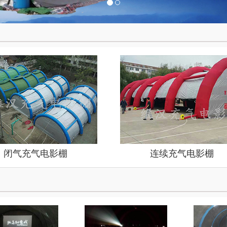
闭气充气电影棚
连续充气电影棚